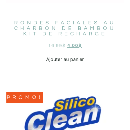
RONDES FACIALES AU
CHARBON DE BAMBOU
KIT DE RECHARGE
16.99
$
4.00
$
Ajouter au panier
PROMO!