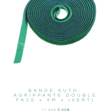
BANDE AUTO-
AGRIPPANTE DOUBLE
FACE « 5M » (VERT)
12.49
$
5.00
$