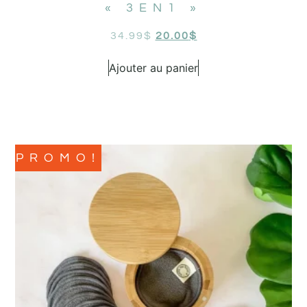
« 3EN1 »
34.99
$
20.00
$
Ajouter au panier
PROMO!