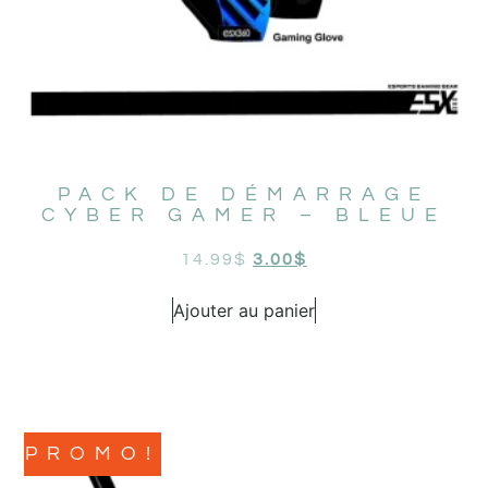
PACK DE DÉMARRAGE
CYBER GAMER – BLEUE
14.99
$
3.00
$
Ajouter au panier
PROMO!