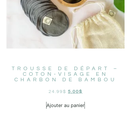
TROUSSE DE DÉPART –
COTON-VISAGE EN
CHARBON DE BAMBOU
24.99
$
5.00
$
Ajouter au panier